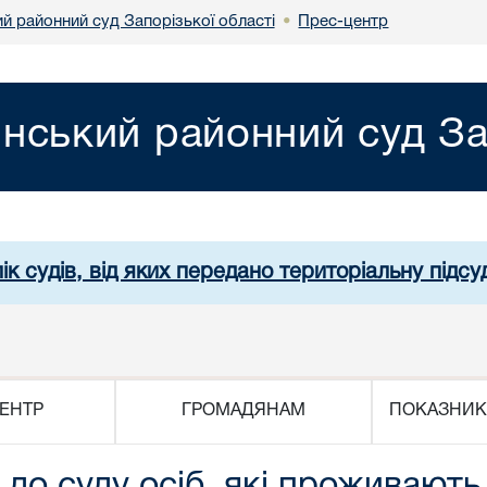
й районний суд Запорізької області
Прес-центр
•
янський районний суд За
ік судів, від яких передано територіальну підсуд
ЕНТР
ГРОМАДЯНАМ
ПОКАЗНИК
до суду осіб, які проживають