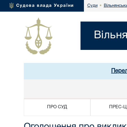
Вільнянськи
Судова влада України
Суди
•
Вільн
Перел
ПРО СУД
ПРЕС-Ц
Оголошення про виклик 