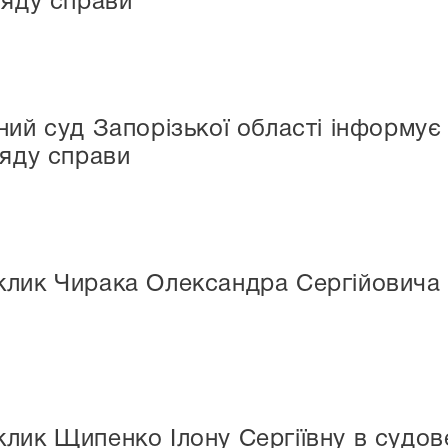
ляду справи
ий суд Запорізької області інформує 
ляду справи
лик Чирака Олександра Сергійовича 
лик Щипенко Ілону Сергіївну в судов