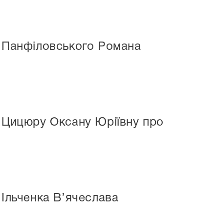
є Панфіловського Романа
є Цицюру Оксану Юріївну про
 Ільченка В’ячеслава