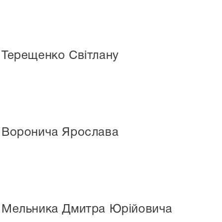
 Терещенко Світлану
є Воронича Ярослава
ує Мельника Дмитра Юрійовича