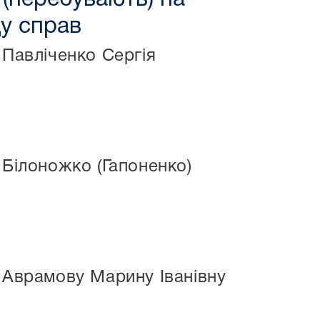
ду справ
 Павліченко Сергія
 Білоножко (Гапоненко)
є Аврамову Марину Іванівну