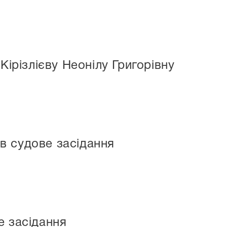
Кірізлієву Неонілу Григорівну
в судове засідання
е засідання