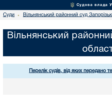
Судова влада 
Суди
Вільнянський районний суд Запорізько
•
Вільнянський районний
област
Перелік судів, від яких передано т