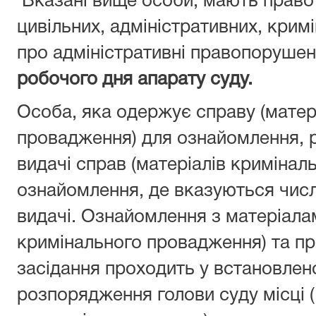
Вказані вище особи, мають право
цивільних, адміністративних, крим
про адміністративні правопоруше
робочого дня апарату суду.
Особа, яка одержує справу (матер
провадження) для ознайомлення, 
видачі справ (матеріалів криміна
ознайомлення, де вказуються число
видачі. Ознайомлення з матеріала
кримінального провадження) та п
засідання проходить у встановлен
розпорядження голови суду місці (