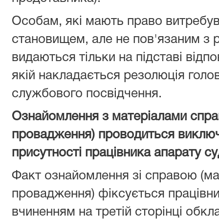
Особам, які мають право витребу
становищем, але не пов'язаним з 
видаються тільки на підставі відпо
якій накладається резолюція голов
службового посвідчення.
Ознайомлення з матеріалами спра
провадження) проводиться виключн
присутності працівника апарату су
Факт ознайомлення зі справою (м
провадження) фіксується працівн
вчиненням на третій сторінці обкл