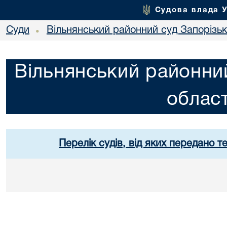
Судова влада 
Суди
Вільнянський районний суд Запорізько
•
Вільнянський районний
област
Перелік судів, від яких передано т