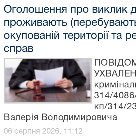
Оголошення про виклик до
проживають (перебувають
окупованій території та р
справ
ПОВІДО
УХВАЛЕН
кримінал
314/4086
кп/314/2
Валерія Володимировича
06 серпня 2026, 11:12