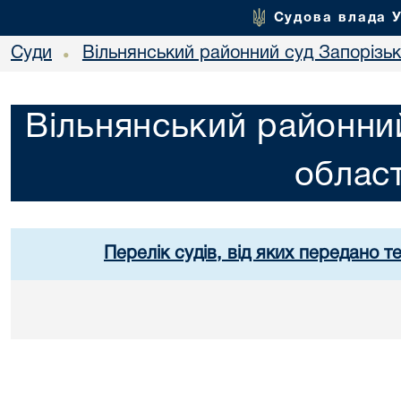
Судова влада 
Суди
Вільнянський районний суд Запорізько
•
Вільнянський районний
област
Перелік судів, від яких передано т