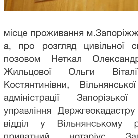
місце проживання м.Запоріжжя
а, про розгляд цивільної с
позовом Неткал Олександ
Жильцової Ольги Вітал
Костянтинівни, Вільнянсько
адміністрації Запорізько
управління Держгеокадастру 
відділ у Вільнянському р
приватний нотаріус Зап