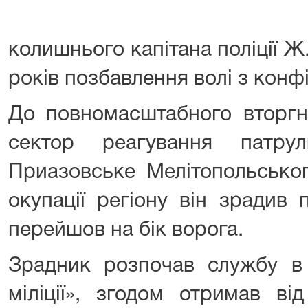
колишнього капітана поліції 
років позбавлення волі з конф
До повномасштабного вторг
сектор реагування патру
Приазовське Мелітопольськог
окупації регіону він зрадив 
перейшов на бік ворога.
Зрадник розпочав службу в 
міліції», згодом отримав ві