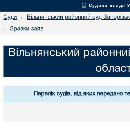
Судова влада 
Суди
Вільнянський районний суд Запорізько
•
Зразки заяв
•
Вільнянський районний
област
Перелік судів, від яких передано т