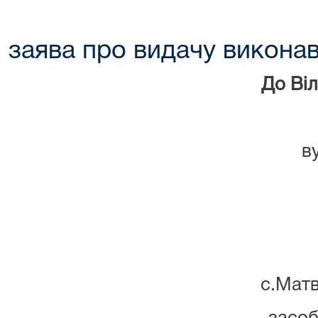
заява про видачу викона
До Віл
в
с.Матв