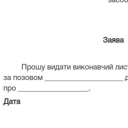
засоб
Заява
Прошу видати виконавчий лист
за позовом _____________________ 
про ___________________.
Дата Пі