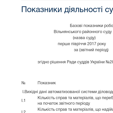
Показники діяльності су
Базові показники роб
Вільнянського районного суду 
(назва суду)
перше півріччя 2017 року
за (звітний період)
згідно рішення Ради суддів України №28
№
Показник
I.Вихідні дані автоматизованої системи ділово
Кількість справ та матеріалів, що пере
I.1
на початок звітного періоду
Кількість справ та матеріалів, що наді
I.2