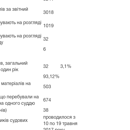
ів за звітний
3018
бувають на розгляді
1019
бувають на розгляді
32
ду
6
ів, загальний
32
3,1%
один рік
93,12%
 матеріалів на
503
, що перебували на
674
 на одного суддю
ів)
38
проводилося з
иків судових
10 по 19 травня