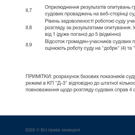
Оприлюднення результатів опитувань г
II.7
судових проваджень на веб-сторінці су
Рівень задоволеності роботою суду уч
II.8
розгляду за результатами опитування. 
від 1 (дуже погано) до 5 (відмінно)
Відсоток громадян-учасників судових 
II.9
оцінюють роботу суду на "добре" (4) та "
ПРИМІТКИ: розрахунок базових показників суд
режимі в КП "Д-3" відповідно до штатної кількос
повноваження щодо розгляду судових справ 4 с
2026 © Всі права захищені