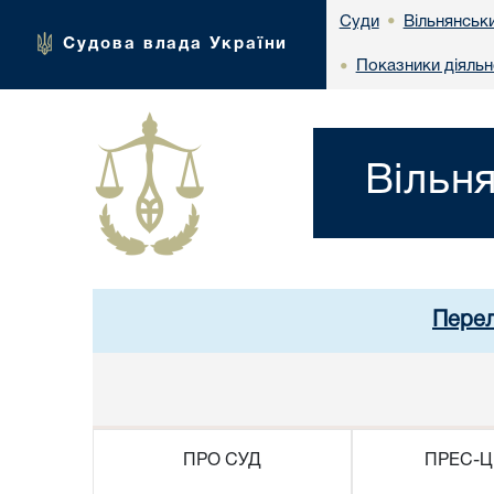
Вільнянськи
Суди
•
Судова влада України
Показники діяльн
•
Вільн
Перел
ПРО СУД
ПРЕС-Ц