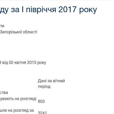
ду за І півріччя 2017 року
оти
Запорізької області
 від 02 квітня 2015 року
Дані за вітний
період
дства
бувають на розгляді
803
йшли на розгляд за
3241