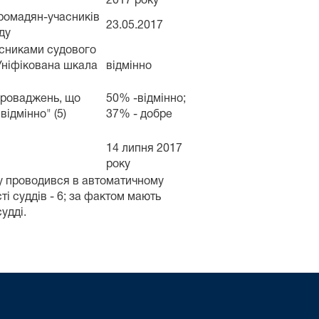
2017 року
ромадян-учасників
23.05.2017
ду
асниками судового
Уніфікована шкала
відмінно
проваджень, що
50% -відмінно;
відмінно" (5)
37% - добре
14 липня 2017
року
у проводився в автоматичному
ті суддів - 6; за фактом мають
удді.