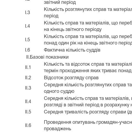
звітний період
Кількість розглянутих справ та матеріал
I.3
період
Кількість справ та матеріалів, що пере
I.4
на кінець звітного періоду
Кількість справ та матеріалів, що пере
I.5
понад один рік на кінець звітного періо
I.6
Фактична кількість суддів
II.Базові показники
Кількість та відсоток справ та матеріал
II.1
термін проходження яких триває понад 
II.2
Відсоток розгляду справ
Середня кількість розглянутих справ та
II.3
одного суддю
Середня кількість справ та матеріалів
II.4
розгляді в звітний період в розрахунку
II.5
Середня тривалість розгляду справи (дн
Проведення опитувань громадян-учасн
II.6
проваджень