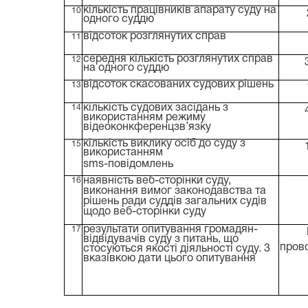
кількість працівників апарату суду на
10
одного суддю
відсоток розглянутих справ
11
середня кількість розглянутих справ
12
на одного суддю
відсоток скасованих судових рішень
13
кількість судових засідань з
14
використанням режиму
відеоконкференцзв’язку
кількість виклику осіб до суду з
15
використанням
sms-повідомлень
наявність веб-сторінки суду,
16
виконання вимог законодавства та
рішень ради суддів загальних судів
щодо веб-сторінки суду
результати опитування громадян-
17
відвідувачів суду з питань, що
пров
стосуються якості діяльності суду. 3
вказівкою дати цього опитування