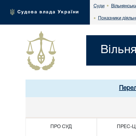
Вільнянськи
Суди
•
Судова влада України
Показники діяльн
•
Вільн
Перел
ПРО СУД
ПРЕС-Ц