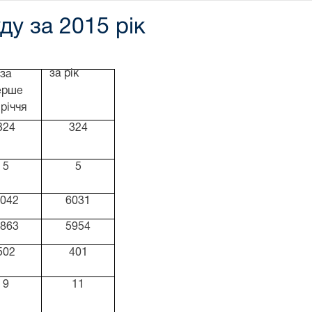
ду за 2015 рік
за рік
за
ерше
вріччя
324
324
5
5
042
6031
863
5954
502
401
9
11