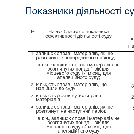
Показники діяльності су
Назва базового показника
№
ефективності діяльності суду
п
пі
залишок справ і матеріалів, які не
1
розглянуті з попереднього періоду,
в т. ч., залишок справ і матеріалів не
розглянутих понад 1 рік для
місцевого суду і 4 місяці для
апеляційного суду;
кількість справ і матеріалів, що
2
3
надійшли до суду
кількість розглянутих справ і
3
2
матеріалів
залишок справ і матеріалів, які не
4
розглянуті на наступний період,
в т. ч., залишок справ і матеріалів не
розглянутих понад 1 рік для
місцевого суду і 4 місяці для
апеляційного суду