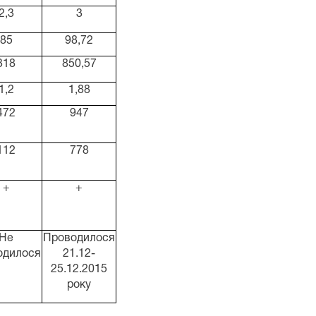
2,3
3
85
98,72
318
850,57
1,2
1,88
472
947
112
778
+
+
Не
Проводилося
одилося
21.12-
25.12.2015
року