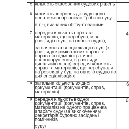
5
кількість скасованих судових рішень
кількість звернень до суду щодо
6
неналежної організації роботи суду,
в т. ч, визнаних обґрунтованими
середня кількість справ та
7
4
матеріалів, що перебували на
розгляді в суді, на одного суддю,
за наявності спеціалізації в суді (з
розгляду кримінальних справ та
справ про адміністративні
правопорушення, з розгляду
цивільних справ) середня кількість
справ та матеріалів, що перебували
на розгляді у суді на одного суддю по
цих спеціалізаціях
загальна кількість вхідної
8
6
документації (документів, справ,
матеріалів)
середня кількість вхідної
9
6
документації (документів, справ,
матеріалів) на одного працівника
апарату суду (за виключенням
секретарів судових засідань і
помічників
суду)