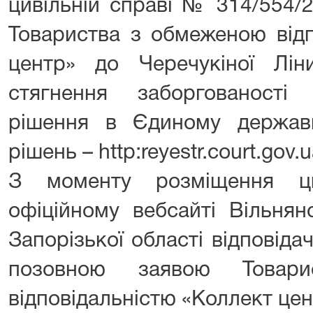
цивільній справі № 314/554/
Товариства з обмеженою відп
центр» до Черечукіної Лі
стягнення заборгованості
рішення в Єдиному держав
рішень – http:reyestr.court.gov.u
З моменту розміщення ц
офіційному вебсайті Вільнян
Запорізької області відповідач
позовною заявою Товар
відповідальністю «Коллект цен