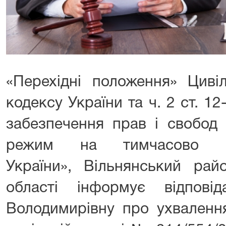
«Перехідні положення» Циві
кодексу України та ч. 2 ст. 1
забезпечення прав і свобод
режим на тимчасово оку
України», Вільнянський рай
області інформує відпові
Володимирівну про ухваленн